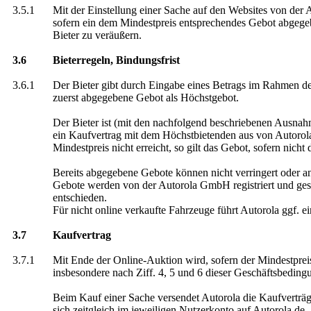
3.5.1
Mit der Einstellung einer Sache auf den Websites von der
sofern ein dem Mindestpreis entsprechendes Gebot abgegeb
Bieter zu veräußern.
3.6
Bieterregeln, Bindungsfrist
3.6.1
Der Bieter gibt durch Eingabe eines Betrags im Rahmen der
zuerst abgegebene Gebot als Höchstgebot.
Der Bieter ist (mit den nachfolgend beschriebenen Ausnahm
ein Kaufvertrag mit dem Höchstbietenden aus von Autorola
Mindestpreis nicht erreicht, so gilt das Gebot, sofern ni
Bereits abgegebene Gebote können nicht verringert oder an
Gebote werden von der Autorola GmbH registriert und ges
entschieden.
Für nicht online verkaufte Fahrzeuge führt Autorola ggf. e
3.7
Kaufvertrag
3.7.1
Mit Ende der Online-Auktion wird, sofern der Mindestprei
insbesondere nach Ziff. 4, 5 und 6 dieser Geschäftsbeding
Beim Kauf einer Sache versendet Autorola die Kaufverträg
sich zeitgleich im jeweiligen Nutzerkonto auf Autorola.de.