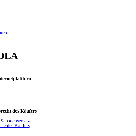
ren
ROLA
nternetplattform
recht des Käufers
r Schadensersatz
che des Käufers