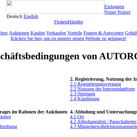
Einloggen
Neuer Nutzer
Deutsch
English
Flotten
Händler
chen
Auktionen
Kaufen
Verkaufen
Vorteile
Fragen & Antworten
Gebüh
Klicken Sie hier, um zu unserer neuen Website zu gelangen!
eschäftsbedingungen von AUTO
2. Registrierung, Nutzung der I
2.1 Registrierungsvorgang
2.2 Nutzung der Internetplattform
2.3 Sperrung
2.4 Kündigung
trages im Rahmen der Auktionen
4. Abholung und Untersuchungs
tionen
4.1 Ort
4.2 Abholungsfrist / Pauschalierte
chreibung
4.3 Mängelgewährleistungsansprü