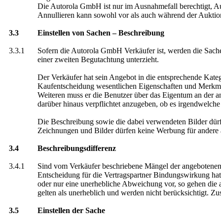
Die Autorola GmbH ist nur im Ausnahmefall berechtigt, Au
Annullieren kann sowohl vor als auch während der Auktion
3.3
Einstellen von Sachen – Beschreibung
3.3.1
Sofern die Autorola GmbH Verkäufer ist, werden die Sachen
einer zweiten Begutachtung unterzieht.
Der Verkäufer hat sein Angebot in die entsprechende Katego
Kaufentscheidung wesentlichen Eigenschaften und Merkma
Weiteren muss er die Benutzer über das Eigentum an der a
darüber hinaus verpflichtet anzugeben, ob es irgendwelche
Die Beschreibung sowie die dabei verwendeten Bilder dürfe
Zeichnungen und Bilder dürfen keine Werbung für andere 
3.4
Beschreibungsdifferenz
3.4.1
Sind vom Verkäufer beschriebene Mängel der angebotenen S
Entscheidung für die Vertragspartner Bindungswirkung hat. 
oder nur eine unerhebliche Abweichung vor, so gehen die 
gelten als unerheblich und werden nicht berücksichtigt. Zusät
3.5
Einstellen der Sache