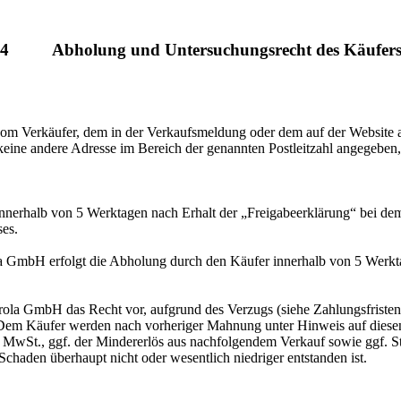
4
Abholung und Untersuchungsrecht des Käufer
om Verkäufer, dem in der Verkaufsmeldung oder dem auf der Website 
 keine andere Adresse im Bereich der genannten Postleitzahl angegeben
nnerhalb von 5 Werktagen nach Erhalt der „Freigabeerklärung“ bei dem 
ses.
a GmbH erfolgt die Abholung durch den Käufer innerhalb von 5 Werkt
ola GmbH das Recht vor, aufgrund des Verzugs (siehe Zahlungsfristen 
 Dem Käufer werden nach vorheriger Mahnung unter Hinweis auf diesen
. MwSt., ggf. der Mindererlös aus nachfolgendem Verkauf sowie ggf. 
chaden überhaupt nicht oder wesentlich niedriger entstanden ist.