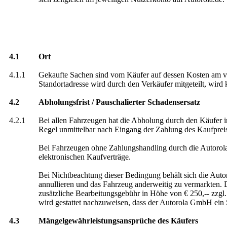
4.1
Ort
4.1.1
Gekaufte Sachen sind vom Käufer auf dessen Kosten am v
Standortadresse wird durch den Verkäufer mitgeteilt, wird
4.2
Abholungsfrist / Pauschalierter Schadensersatz
4.2.1
Bei allen Fahrzeugen hat die Abholung durch den Käufer i
Regel unmittelbar nach Eingang der Zahlung des Kaufprei
Bei Fahrzeugen ohne Zahlungshandling durch die Autorol
elektronischen Kaufverträge.
Bei Nichtbeachtung dieser Bedingung behält sich die Autor
annullieren und das Fahrzeug anderweitig zu vermarkten.
zusätzliche Bearbeitungsgebühr in Höhe von € 250,-- zzgl
wird gestattet nachzuweisen, dass der Autorola GmbH ein S
4.3
Mängelgewährleistungsansprüche des Käufers