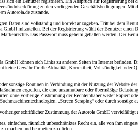
sich ein Benutzer registrieren. Ein Anspruch auf Registrierung bei de
nverständniserklärung zu den vorliegenden Geschäftsbedingungen. Mi
orm Autorola.de zustande.
en Daten sind vollständig und korrekt anzugeben. Tritt bei dem Benutz
la GmbH mitzuteilen. Bei der Registrierung wählt der Benutzer einen 
er Markenrechte. Das Passwort muss geheim gehalten werden. Der Benu
ola GmbH können sich Links zu anderen Seiten im Internet befinden. D
keine Gewähr für die Aktualität, Korrektheit, Vollständigkeit oder Qual
 oder sonstige Routinen in Verbindung mit der Nutzung der Website d
 Maßnahmen ergreifen, die eine unzumutbare oder übermäßige Belastung 
rfen ohne vorherige Zustimmung der Rechteinhaber weder kopiert oder ve
-Suchmaschinentechnologien, „Screen Scraping“ oder durch sonstige 
orheriger schriftlicher Zustimmung der Autorola GmbH vervielfältigt 
s, einfaches, räumlich unbeschränktes Recht ein, alle von ihm eingest
 zu machen und bearbeiten zu dürfen.