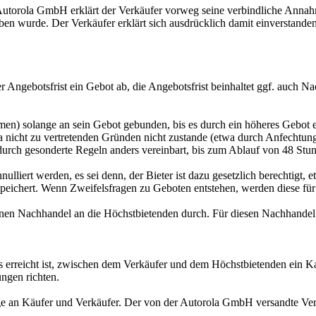
 Autorola GmbH erklärt der Verkäufer vorweg seine verbindliche Annah
en wurde. Der Verkäufer erklärt sich ausdrücklich damit einverstande
 Angebotsfrist ein Gebot ab, die Angebotsfrist beinhaltet ggf. auch N
en) solange an sein Gebot gebunden, bis es durch ein höheres Gebot e
 nicht zu vertretenden Gründen nicht zustande (etwa durch Anfechtun
cht durch gesonderte Regeln anders vereinbart, bis zum Ablauf von 48 S
nulliert werden, es sei denn, der Bieter ist dazu gesetzlich berechtig
peichert. Wenn Zweifelsfragen zu Geboten entstehen, werden diese für
inen Nachhandel an die Höchstbietenden durch. Für diesen Nachhandel gil
s erreicht ist, zwischen dem Verkäufer und dem Höchstbietenden ein Ka
ungen richten.
e an Käufer und Verkäufer. Der von der Autorola GmbH versandte Vert