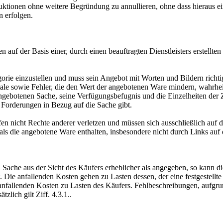
ktionen ohne weitere Begründung zu annullieren, ohne dass hieraus e
 erfolgen.
 auf der Basis einer, durch einen beauftragten Dienstleisters erstellt
rie einzustellen und muss sein Angebot mit Worten und Bildern richtig 
le sowie Fehler, die den Wert der angebotenen Ware mindern, wahrhe
ngebotenen Sache, seine Verfügungsbefugnis und die Einzelheiten der 
 Forderungen in Bezug auf die Sache gibt.
n nicht Rechte anderer verletzen und müssen sich ausschließlich auf 
als die angebotene Ware enthalten, insbesondere nicht durch Links a
ache aus der Sicht des Käufers erheblicher als angegeben, so kann d
Die anfallenden Kosten gehen zu Lasten dessen, der eine festgestellte o
anfallenden Kosten zu Lasten des Käufers. Fehlbeschreibungen, aufgrun
zlich gilt Ziff. 4.3.1..